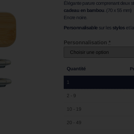
Élégante parure comprenant deux sty
cadeau en bambou
. (70 x 55 mm)
Encre noire.
Personnalisable
sur les
stylos
et l
Personnalisation
*
Quantité
P
1
2 - 9
10 - 19
20 - 49