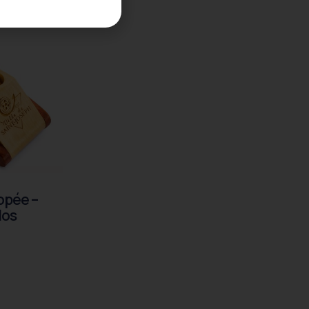
opée –
los