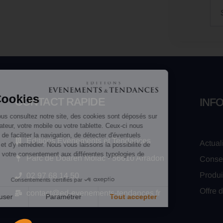
CONTACT RAPIDE
INF
Éditions Événements et Tendances
Actual
Parc de Doaren Molac - 56610 Arradon
Conse
Produi
02 97 68 14 50
Offre 
contact@ed-evenements-tendances.fr