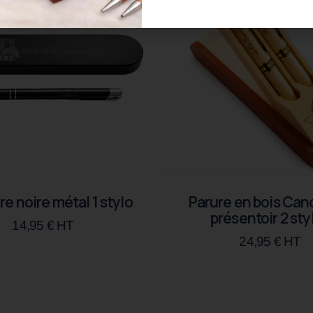
re noire métal 1 stylo
Parure en bois Can
présentoir 2 sty
14,95
€
HT
24,95
€
HT