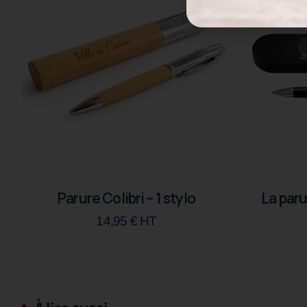
Parure Colibri – 1 stylo
La paru
14,95
€
HT