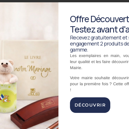
Offre Découvert
t métal
Testez avant d'
Recevez gratuitement et 
engagement 2 produits de
métal, présentés dans une
boîte cadeau assortie en bambou
.
gamme.
Les exemplaires en main, v
poser le
logo ou le nom de votre collectivité
sur les
stylos
ains
leur qualité
et les faire découvri
Mairie.
Votre mairie souhaite découvr
ents municipaux
, cette parure valorise une démarche à la foi
pour la première fois ?
Cette off
!
DÉCOUVRIR