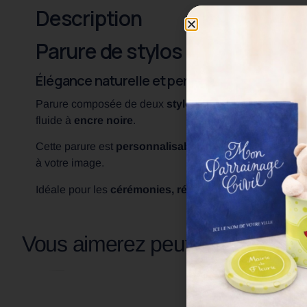
Description
Parure de stylos en bambou e
Élégance naturelle et personnalisable
Parure composée de deux
stylos à bille
en bambou et 
fluide à
encre noire
.
Cette parure est
personnalisable
: il est possible d’ap
à votre image.
Idéale pour les
cérémonies, récompenses ou événem
Vous aimerez peut-être aussi…