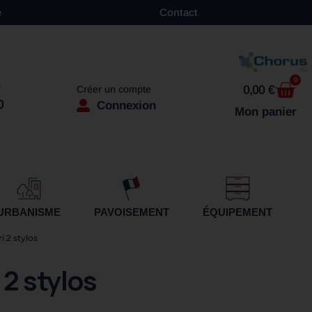
e
Contact
0
0,00
€
?
Créer un compte
0
Connexion
Mon panier
URBANISME
PAVOISEMENT
ÉQUIPEMENT
i 2 stylos
 2 stylos