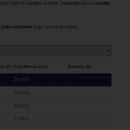
los à bille en bambou et métal , présentés dans une
boîte
a
boîte extérieure
(logo, nom de la mairie).
rix HT (TVA 20% en sus)
Remise de
38,95 €
33,95 €
29,95 €
27,95 €