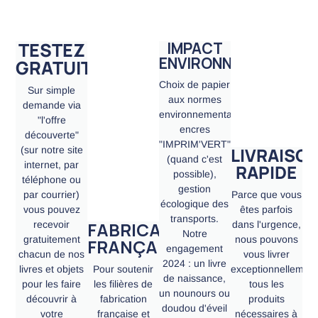
TESTEZ
IMPACT
ENVIRONNEMENTAL
GRATUITEMENT
Choix de papier
Sur simple
aux normes
demande via
environnementales,
"l'offre
encres
découverte"
"IMPRIM'VERT"
LIVRAISO
(sur notre site
(quand c'est
internet, par
RAPIDE
possible),
téléphone ou
gestion
par courrier)
Parce que vous
écologique des
vous pouvez
êtes parfois
transports.
FABRICATION
recevoir
dans l'urgence,
Notre
gratuitement
nous pouvons
FRANÇAISE
engagement
chacun de nos
vous livrer
2024 : un livre
livres et objets
Pour soutenir
exceptionnellement
de naissance,
pour les faire
les filières de
tous les
un nounours ou
découvrir à
fabrication
produits
doudou d'éveil
votre
française et
nécessaires à