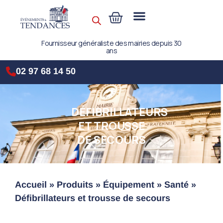
Fournisseur généraliste des mairies depuis 30
ans
02 97 68 14 50
DÉFIBRILLATEURS
ET TROUSSE
DE SECOURS
Accueil
»
Produits
»
Équipement
»
Santé
»
Défibrillateurs et trousse de secours