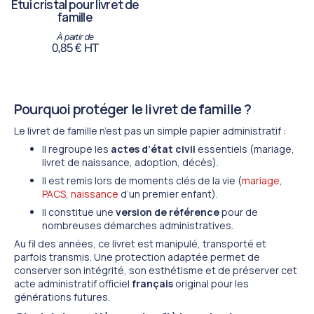
Étui cristal pour livret de
famille
0,85
€
HT
Pourquoi protéger le livret de famille ?
Le livret de famille n’est pas un simple papier administratif :
Il regroupe les
actes d’état civil
essentiels (mariage,
livret de naissance, adoption, décès).
Il est remis lors de moments clés de la vie (
mariage
,
PACS
,
naissance
d’un premier enfant).
Il constitue une
version de référence
pour de
nombreuses démarches administratives.
Au fil des années, ce livret est manipulé, transporté et
parfois transmis. Une protection adaptée permet de
conserver son intégrité, son esthétisme et de préserver cet
acte administratif officiel
français
original pour les
générations futures.