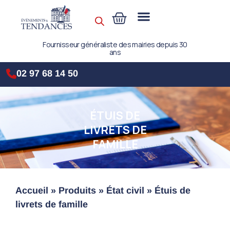
Fournisseur généraliste des mairies depuis 30
ans
02 97 68 14 50
ÉTUIS DE
LIVRETS DE
FAMILLE
Accueil
»
Produits
»
État civil
»
Étuis de
livrets de famille